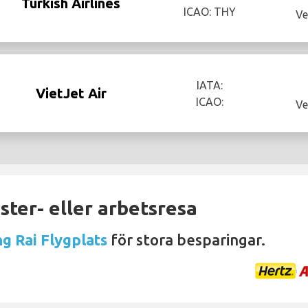
Turkish Airlines
ICAO: THY
Ve
IATA:
VietJet Air
ICAO:
Ve
ter- eller arbetsresa
ng Rai Flygplats
för stora besparingar.