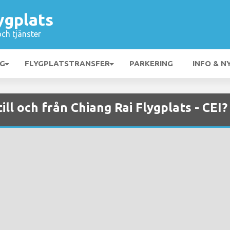
ygplats
och tjänster
NG
FLYGPLATSTRANSFER
PARKERING
INFO & N
till och från Chiang Rai Flygplats - CEI?