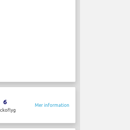
6
Mer information
ckoflyg