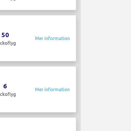
50
Mer information
ckoflyg
6
Mer information
ckoflyg