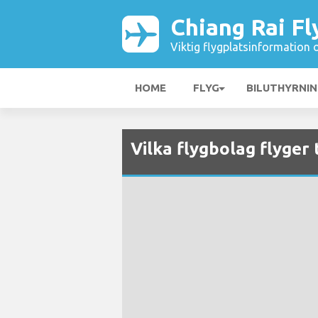
Chiang Rai Fl
Viktig flygplatsinformation 
HOME
FLYG
BILUTHYRNI
Vilka flygbolag flyger 