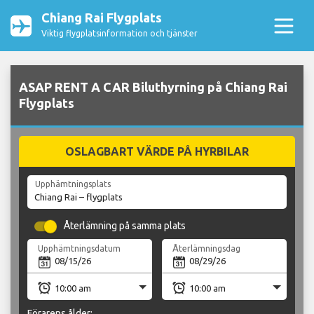
Chiang Rai Flygplats
Viktig flygplatsinformation och tjänster
ASAP RENT A CAR Biluthyrning på Chiang Rai
Flygplats
OSLAGBART VÄRDE PÅ HYRBILAR
Upphämtningsplats
Återlämning på samma plats
Upphämtningsdatum
Återlämningsdag
Förarens ålder: