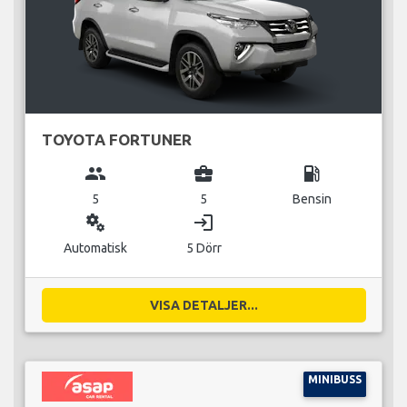
TOYOTA FORTUNER
group
business_center
local_gas_station
5
5
Bensin
miscellaneous_services
login
Automatisk
5 Dörr
VISA DETALJER...
MINIBUSS