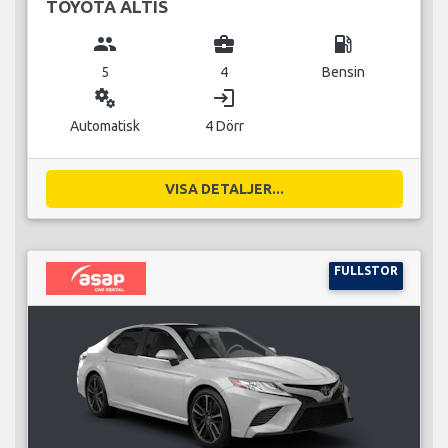
TOYOTA ALTIS
group
business_center
local_gas_station
5
4
Bensin
miscellaneous_services
login
Automatisk
4 Dörr
VISA DETALJER...
FULLSTOR