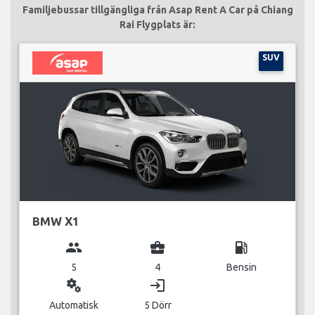
Familjebussar tillgängliga från Asap Rent A Car på Chiang
Rai Flygplats är:
SUV
BMW X1
group
business_center
local_gas_station
5
4
Bensin
miscellaneous_services
login
Automatisk
5 Dörr