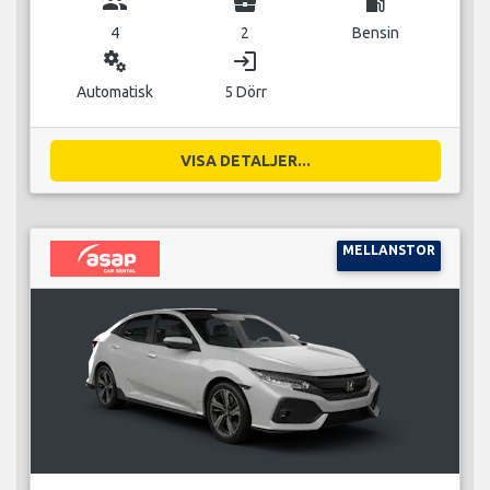
group
business_center
local_gas_station
4
2
Bensin
miscellaneous_services
login
Automatisk
5 Dörr
VISA DETALJER...
MELLANSTOR