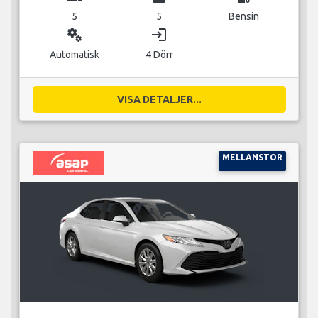
5
5
Bensin
miscellaneous_services
login
Automatisk
4 Dörr
VISA DETALJER...
MELLANSTOR