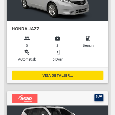
HONDA JAZZ
group
business_center
local_gas_station
5
3
Bensin
miscellaneous_services
login
Automatisk
5 Dörr
VISA DETALJER...
SUV