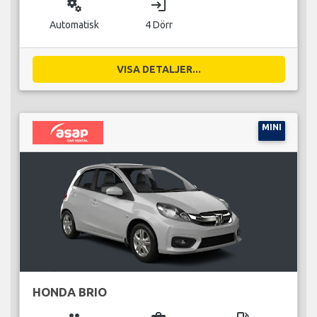
miscellaneous_services
login
Automatisk
4 Dörr
VISA DETALJER...
MINI
HONDA BRIO