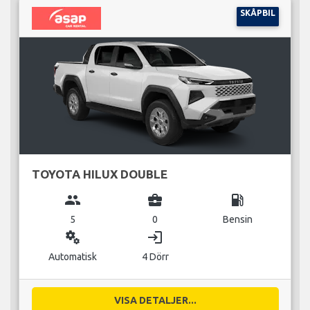
SKÅPBIL
TOYOTA HILUX DOUBLE
group
business_center
local_gas_station
5
0
Bensin
miscellaneous_services
login
Automatisk
4 Dörr
VISA DETALJER...