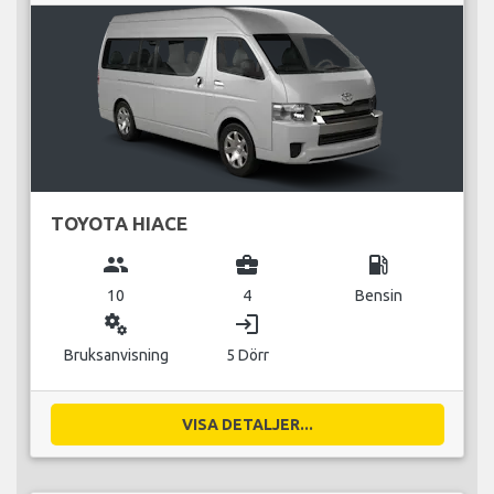
TOYOTA HIACE
group
business_center
local_gas_station
10
4
Bensin
miscellaneous_services
login
Bruksanvisning
5 Dörr
VISA DETALJER...