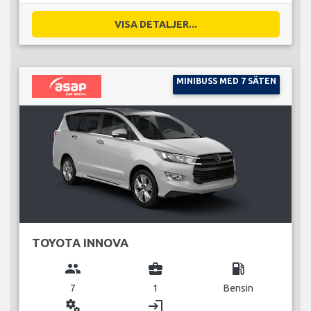
VISA DETALJER...
MINIBUSS MED 7 SÄTEN
TOYOTA INNOVA
group
business_center
local_gas_station
7
1
Bensin
miscellaneous_services
login