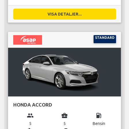
VISA DETALJER...
STANDARD
HONDA ACCORD
group
business_center
local_gas_station
5
5
Bensin