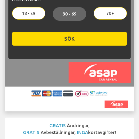
18 - 29
70+
30 - 69
SÖK
GRATIS
Ändringar,
GRATIS
Avbeställningar,
INGA
kortavgifter!