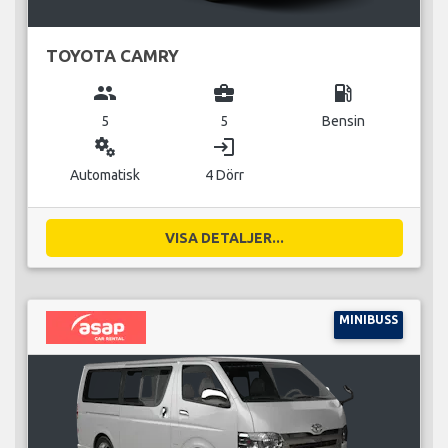
TOYOTA CAMRY
group
business_center
local_gas_station
5
5
Bensin
miscellaneous_services
login
Automatisk
4 Dörr
VISA DETALJER...
MINIBUSS