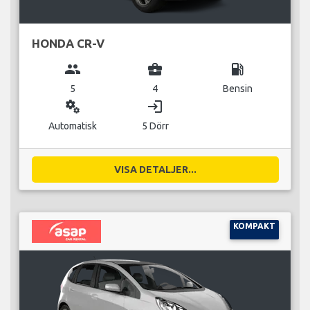
HONDA CR-V
group
business_center
local_gas_station
5
4
Bensin
miscellaneous_services
login
Automatisk
5 Dörr
VISA DETALJER...
KOMPAKT