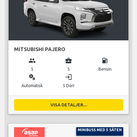
MITSUBISHI PAJERO
group
business_center
local_gas_station
5
5
Bensin
miscellaneous_services
login
Automatisk
5 Dörr
VISA DETALJER...
MINIBUSS MED 5 SÄTEN