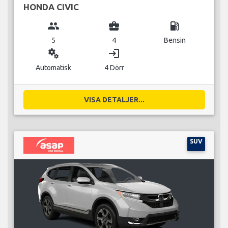
HONDA CIVIC
group
business_center
local_gas_station
5
4
Bensin
miscellaneous_services
login
Automatisk
4 Dörr
VISA DETALJER...
SUV