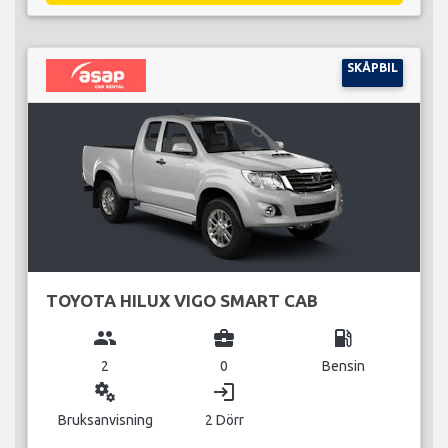
SKÅPBIL
TOYOTA HILUX VIGO SMART CAB
group
business_center
local_gas_station
2
0
Bensin
miscellaneous_services
login
Bruksanvisning
2 Dörr