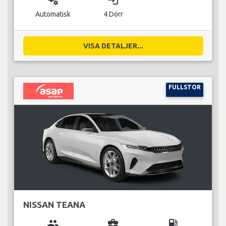
miscellaneous_services
login
Automatisk
4 Dörr
VISA DETALJER...
FULLSTOR
NISSAN TEANA
group
business_center
local_gas_station