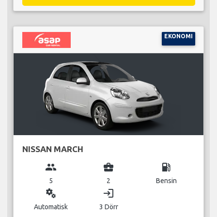
EKONOMI
NISSAN MARCH
group
business_center
local_gas_station
5
2
Bensin
miscellaneous_services
login
Automatisk
3 Dörr