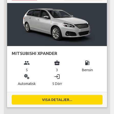
MITSUBISHI XPANDER
group
business_center
local_gas_station
5
3
Bensin
miscellaneous_services
login
Automatisk
5 Dörr
VISA DETALJER...