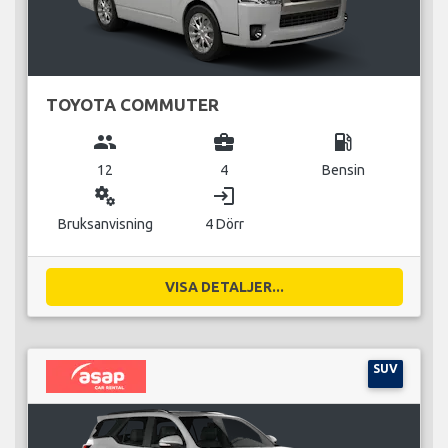
TOYOTA COMMUTER
group
business_center
local_gas_station
12
4
Bensin
miscellaneous_services
login
Bruksanvisning
4 Dörr
VISA DETALJER...
SUV