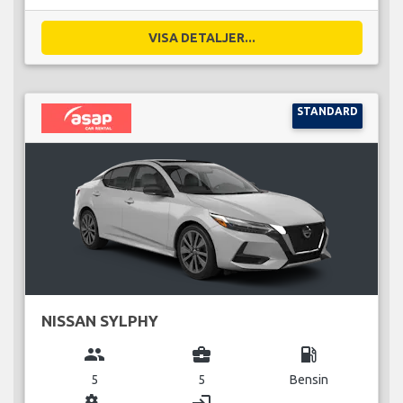
VISA DETALJER...
STANDARD
NISSAN SYLPHY
group
business_center
local_gas_station
5
5
Bensin